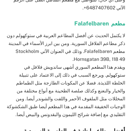
اﻵتي 6487407602+.
مطعم Falafelbaren
لا يكتمل الحديث عن أفضل المطاعم العربية في ستوكهولم دون
ذكر مطاعم الفلافل السورية. ومن بين ابرز الأسماء في المدينة
مطعم Falafelbaren. وذلك في ﺍﻟﻌﻨﻮﺍﻥ الآتي Stockholm
Hornsgatan 39B, 118 49.
ويقدم هذا المطعم السوري أشهى ساندويش فلافل في
ستوكهولم. ويرجع السبب في ذلك إلى الاعتماد على تتبيلة
الخلطة اللذيذة. فضلا عن المكونات الطازجة مثل الطماطم
والخيار والنعنع وكذلك صلصة الطحينة مع أنواع مختلفة من
المخللات مثل الملفوف الأحمر واللفت والشوندر أيضا. ومن
الوجبات الخفيفة المقدمة في هذا المطعم أيضا طبق الشكشوكة
التقليدي مع إضافة شرائح الليمون والبقدونس والبيض أيضا.
أفضل مطاعم لبنانية في العاصمة السويدية