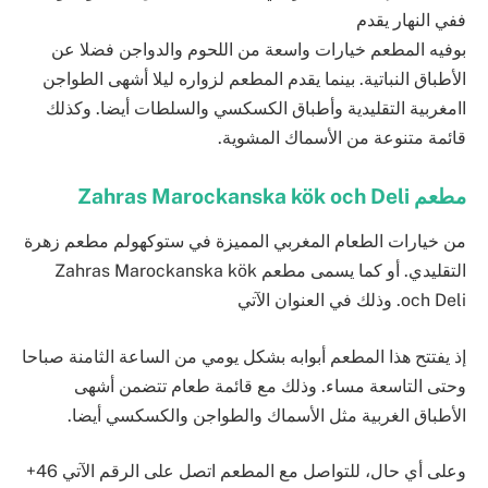
ففي النهار يقدم
بوفيه المطعم خيارات واسعة من اللحوم والدواجن فضلا عن
الأطباق النباتية. بينما يقدم المطعم لزواره ليلا أشهى الطواجن
اامغربية التقليدية وأطباق الكسكسي والسلطات أيضا. وكذلك
قائمة متنوعة من الأسماك المشوية.
مطعم
من خيارات الطعام المغربي المميزة في ستوكهولم مطعم زهرة
التقليدي. أو كما يسمى مطعم Zahras Marockanska kök
och Deli‎‏. وذلك في العنوان اﻵتي
إذ يفتتح هذا المطعم أبوابه بشكل يومي من الساعة الثامنة صباحا
وحتى التاسعة مساء. وذلك مع قائمة طعام تتضمن أشهى
اﻷطباق الغربية مثل اﻷسماك والطواجن والكسكسي أيضا.
وعلى أي حال، للتواصل مع المطعم اتصل على الرقم اﻵتي
+46