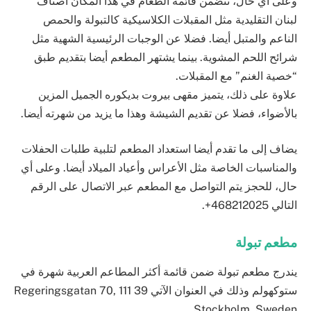
وعلى أي حال، تتضمن قائمة الطعام في هذا المكان أصناف
لبنان التقليدية مثل المقبلات الكلاسيكية كالتبولة والحمص
الناعم والمتبل أيضا. فضلا عن الوجبات الرئيسية الشهية مثل
شرائح اللحم المشوية. بينما يشتهر المطعم أيضا بتقديم طبق
“خصية الغنم” مع المقبلات.
علاوة على ذلك، يتميز مقهى بيروت بديكوره الجميل المزين
بالأضواء، فضلا عن تقديم الشيشة وهذا ما يزيد من شهرته أيضا.
يضاف إلى ما تقدم أيضا استعداد المطعم لتلبية طلبات الحفلات
والمناسبات الخاصة مثل اﻷعراس وأعياد الميلاد أيضا. وعلى أي
حال، للحجز يتم التواصل مع المطعم عبر الاتصال على الرقم
التالي 468212025+.
مطعم تبولة
يندرج مطعم تبولة ضمن قائمة أكثر المطاعم العربية شهرة في
ستوكهولم وذلك في العنوان اﻵتي
Regeringsgatan 70, 111 39
.
Stockholm, Sweden