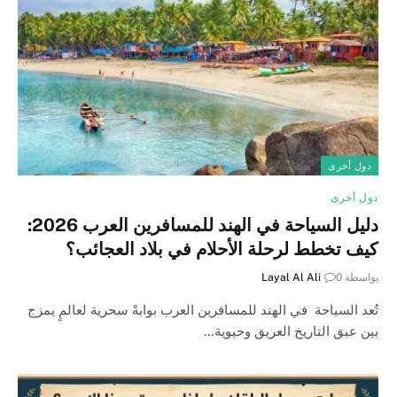
دول أخرى
دول أخرى
دليل السياحة في الهند للمسافرين العرب 2026:
كيف تخطط لرحلة الأحلام في بلاد العجائب؟
بواسطة
0
Layal Al Ali
تُعد السياحة في الهند للمسافرين العرب بوابةً سحرية لعالمٍ يمزج
بين عبق التاريخ العريق وحيوية…