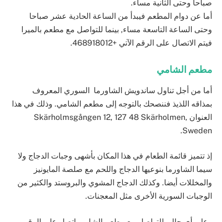
صباحا وحتى الثانية مساء.
أما عن دوام المطعم فيبدأ من الساعة الحادية عشر صباحا
وحتى الساعة التاسعة مساء, بينما للتواصل مع مطعم بالميرا
فيتم الاتصال على الرقم اﻵتي +468918012.
مطعم الشامي
أما من أجل تناول ساندويش الشاورما السوري المعروف
بمذاقه اللذيذ فننصحك بالتوجه إلى مطعم الشامي. وذلك في هذا
العنوان
Skärholmsgången 12, 127 48 Skärholmen,
.
Sweden
إذ تتميز قائمة الطعام في هذا المكان بأشهى وجبات الدجاج ولا
سيما الشاورما بنوعيها الدجاج واللحم مع صلصة المايونيز
والمخللات أيضا. وكذلك الدجاج المشوي والبروستد والكثير من
الوجبات السورية اﻷخرى مثل المعجنات.
وعلى أي حال، للتواصل مع مطعم الشامي اتصل على الرقم