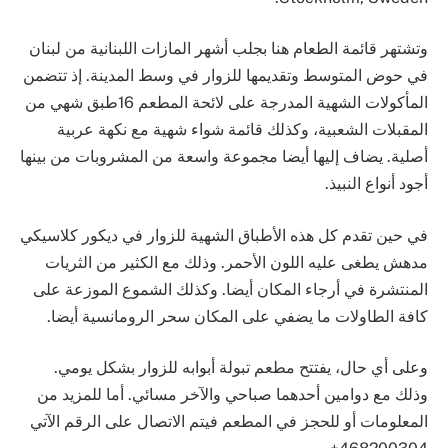
وتشتهر قائمة الطعام هنا بجلب أشهر المازات اللبنانية من لبنان
في حوض المتوسط وتقديمها للزوار في وسط المدينة. إذ تتضمن
المأكولات الشهية المدرجة على لائحة المطعم 16طبق شهي من
المقبلات الشعبية، وكذلك قائمة شواء شهية مع نكهة عربية
أصلية. يضاف إليها أيضا مجموعة واسعة من المشروبات من بينها
أجود أنواع النبيذ.
في حين تقدم كل هذه اﻷطباق الشهية للزوار في ديكور كلاسيكي
مدهش يطغى عليه اللون اﻷحمر. وذلك مع الكثير من الثريات
المنتشرة في أرجاء المكان أيضا. وكذلك الشموع الموزعة على
كافة الطاولات ما يضفي على المكان سحر الرومانسية أيضا.
وعلى أي حال، يفتتح مطعم تبولة أبوابه للزوار بشكل يومي.
وذلك مع دوامين أحدهما صباحي واﻵخر مسائي. أما للمزيد من
المعلومات أو للحجز في المطعم فيتم الاتصال على الرقم اﻵتي