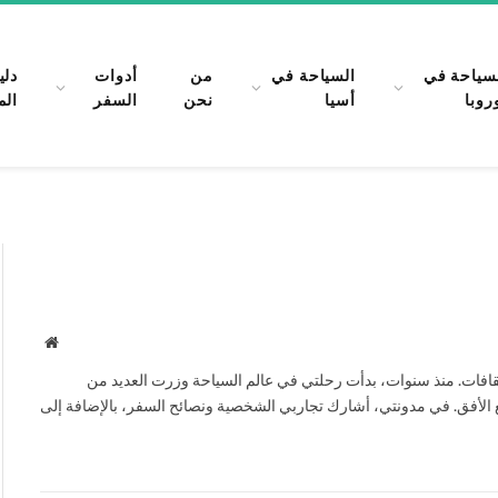
سياحة في
السياحة في
من
أدوات
دلي
روبا
أسيا
نحن
السفر
الم
موقع
الويب
افات. منذ سنوات، بدأت رحلتي في عالم السياحة وزرت العديد من
ع الأفق. في مدونتي، أشارك تجاربي الشخصية ونصائح السفر، بالإضافة إلى