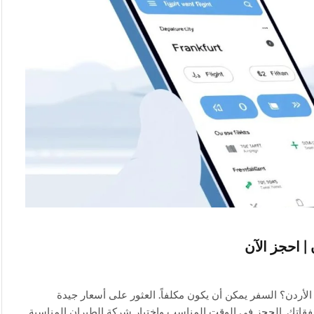
| احجز الآن
الأردن؟ السفر يمكن أن يكون مكلفاً. العثور على أسعار جيدة
 نفقاتك. الحجز في الوقت المناسب واختيار شركة الطيران المناسبة