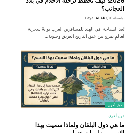
2026: كيف تخطط لرحلة الأحلام في بلاد
العجائب؟
بواسطة
0
Layal Al Ali
تُعد السياحة في الهند للمسافرين العرب بوابةً سحرية
لعالمٍ يمزج بين عبق التاريخ العريق وحيوية…
دول أخرى
دول أخرى
ما هي دول البلقان ولماذا سميت بهذا
الاسم ومعلومات عنها