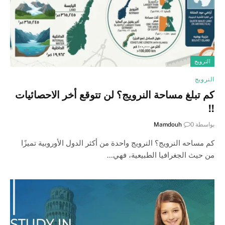
النرويج
النرويج
كم تبلغ مساحة النرويج؟ لن تتوقع أخر الاحصائيات
!!
بواسطة
0
Mamdouh
كم مساحه النرويج؟ النرويج واحدة من أكثر الدول الأوروبية تميزًا
من حيث الجغرافيا الطبيعية، فهي…