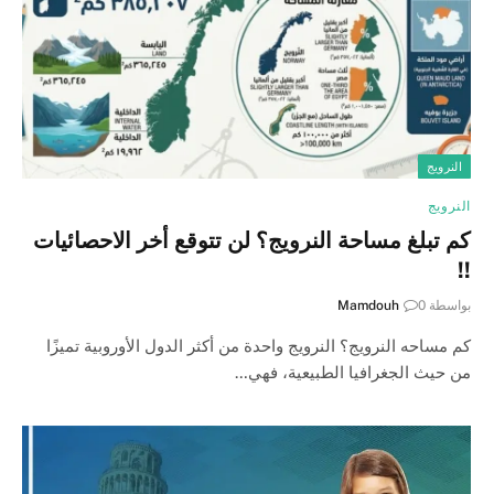
النرويج
النرويج
كم تبلغ مساحة النرويج؟ لن تتوقع أخر الاحصائيات
!!
بواسطة
0
Mamdouh
كم مساحه النرويج؟ النرويج واحدة من أكثر الدول الأوروبية تميزًا
من حيث الجغرافيا الطبيعية، فهي…