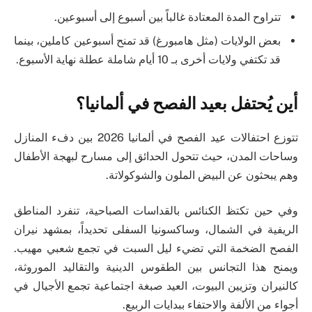
تتراوح المدة المعتادة غالباً بين أسبوع إلى أسبوعين.
بعض الولايات (مثل هامبورغ) قد تمنح أسبوعين كاملين، بينما
قد تكتفي ولايات أخرى بـ 10 أيام شاملة عطلة نهاية الأسبوع.
أين يُحتفل بعيد الفصح في ألمانيا؟
تتوزع احتفالات عيد الفصح في ألمانيا 2026 بين دفء المنازل
وساحات المدن، حيث تتحول الحدائق إلى مسارح لبهجة الأطفال
وهم يبحثون عن البيض الملون والشوكولاتة.
وفي حين تكتظ الكنائس بالقداسات الصباحية، تنفرد المناطق
الريفية في الشمال، وساكسونيا السفلى تحديداً، بمشهد نيران
الفصح الضخمة التي تضيء ليل السبت في تجمع شعبي مهيب.
ويمنح هذا التجانس بين الطقوس الدينية والتقاليد الموروثة،
كالنيران وتزيين البيوت، العيد صبغة اجتماعية تجمع الأجيال في
أجواء من الألفة والاحتفاء ببدايات الربيع.