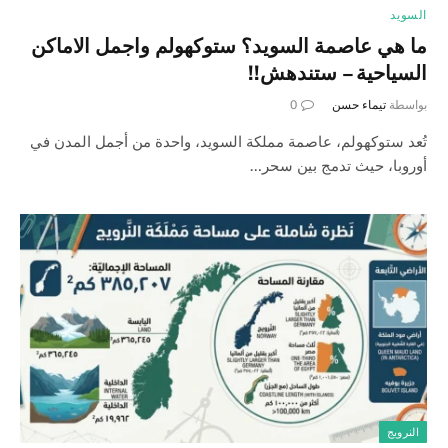
السويد
ما هي عاصمة السويد؟ ستوكهولم واجمل الاماكن
السياحية – ستندهش!!
بواسطة
تيماء حسن
0
تُعد ستوكهولم، عاصمة مملكة السويد، واحدة من أجمل المدن في
أوروبا، حيث تدمج بين سحر…
النرويج