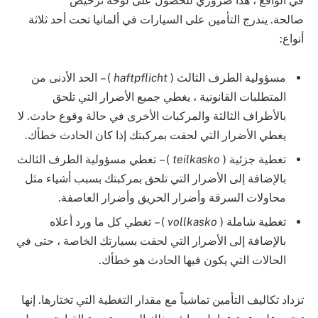
في الواقع ، هذا ضروري للحصول على لوحة ترخيص
صالحة. يندرج التأمين على السيارات في ألمانيا تحت أحد ثلاثة
أنواع:
مسؤولية الطرف الثالث (
haftpflicht
) – الحد الأدنى من
المتطلبات القانونية ، يغطي جميع الأضرار التي تلحق
بالأطراف الثالثة والمركبات الأخرى في حالة وقوع حادث. لا
يغطي الأضرار التي لحقت بمركبتك إذا كان الحادث خطأك.
تغطية جزئية (
teilkasko
) – تغطي مسؤولية الطرف الثالث
بالإضافة إلى الأضرار التي تلحق بمركبتك بسبب أشياء مثل
محاولات السرقة وأضرار الحريق وأضرار العاصفة.
تغطية شاملة (
vollkasko
) – تغطي كل ما ورد أعلاه
بالإضافة إلى الأضرار التي لحقت بسيارتك الخاصة ، حتى في
الحالات التي يكون فيها الحادث هو خطأك.
تزداد تكاليف التأمين تماشياً مع مقدار التغطية التي تختارها. إنها