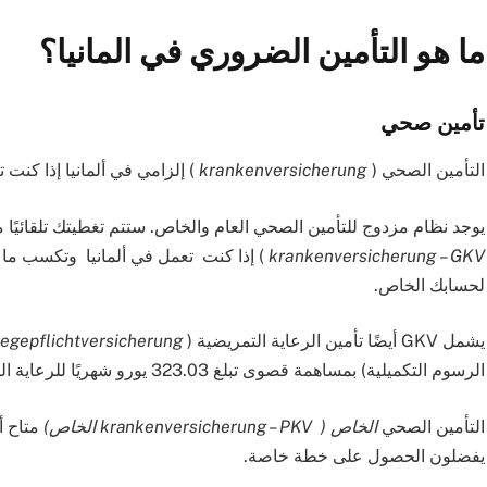
ما هو التأمين الضروري في المانيا؟
تأمين صحي
التأمين الصحي (
krankenversicherung
) إلزامي في ألمانيا إذا كنت
يوجد نظام مزدوج للتأمين الصحي العام والخاص.
ستتم تغطيتك تلقائيًا
krankenversicherung – GKV
) إذا كنت
تعمل في ألمانيا
لحسابك الخاص.
يشمل GKV أيضًا تأمين الرعاية التمريضية (
legepflichtversicherung
الرسوم التكميلية) بمساهمة قصوى تبلغ 323.03 يورو شهريًا للرعاية الصحية و 56.42 يورو شهريًا للرعاية التمريضية.
التأمين الصحي
الخاص (
krankenversicherung – PKV الخاص)
يفضلون الحصول على خطة خاصة.