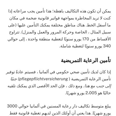
يمكن أن تكون هذه التكاليف باهظة؛ هذا تأمين يجب مراعاته إذا
كنت لا تريد المخاطرة بمواجهة فواتير قانونية ضخمة في مكان
ما أسفل الخط. هناك مناطق مختلفة يمكنك التأمين عليها (على
سبيل المثال ، الخاصة وحركة المرور والعمل والمنزل). تتراوح
الأقساط من 170 يورو سنويًا لتغطية منطقة واحدة ، إلى حوالي
340 يورو سنويًا لتغطية شاملة.
تأمين الرعاية التمريضية
إذا كان لديك تأمين صحي حكومي في ألمانيا ، فسيتم عادةً توفير
تأمين الرعاية التمريضية (
pflegepflichtversicherung) جنبًا
إلى جنب مع هذا.
ومع ذلك ، فإن الحد الأقصى الذي يمكنك تلقيه
حاليًا هو 2،005 يورو شهريًا.
يبلغ متوسط ​​تكاليف دار رعاية المسنين في ألمانيا حوالي 3000
يورو شهريًا. هذا يعني أن أولئك الذين لديهم تغطية قانونية فقط