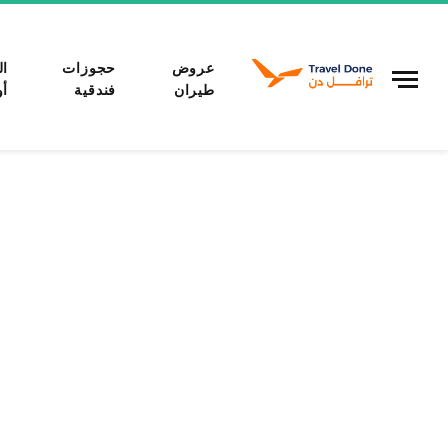
عروض
حجوزات
ال
طيران
فندقية
أو