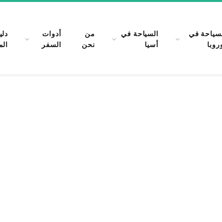
سياحة في
السياحة في
من
أدوات
دلي
روبا
أسيا
نحن
السفر
الم