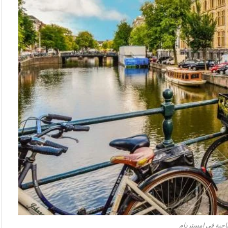
ياحية في امستردام