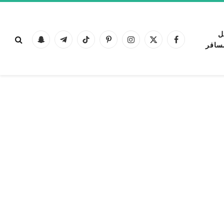
ل
فيسبوك
X
الانستغرام
بينتيريست
تيكتوك
تيلقرام
Snapchat
سافر
(Twitter)