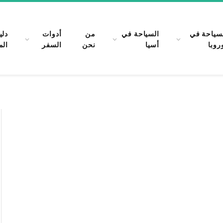
سياحة في
السياحة في
من
أدوات
دلي
روبا
أسيا
نحن
السفر
الم