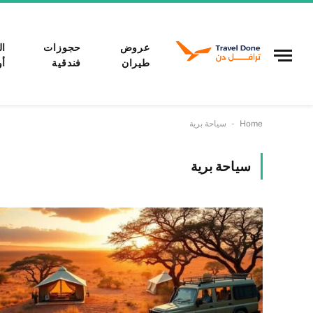
عروض
حجوزات
ال
طيران
فندقية
أو
-
Home
سياحة برية
سياحة برية