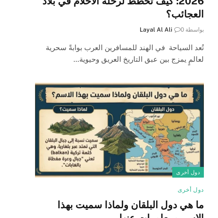
2026: كيف تخطط لرحلة الأحلام في بلاد
العجائب؟
بواسطة
0
Layal Al Ali
تُعد السياحة في الهند للمسافرين العرب بوابةً سحرية
لعالمٍ يمزج بين عبق التاريخ العريق وحيوية…
دول أخرى
دول أخرى
ما هي دول البلقان ولماذا سميت بهذا
الاسم ومعلومات عنها