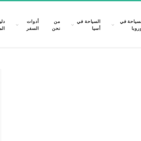
سياحة في
السياحة في
من
أدوات
دلي
روبا
أسيا
نحن
السفر
الم