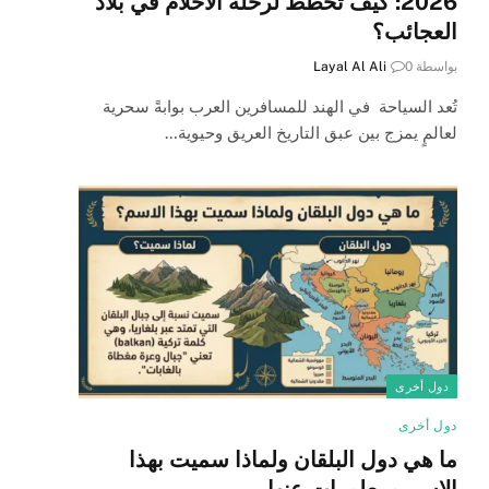
2026: كيف تخطط لرحلة الأحلام في بلاد
العجائب؟
بواسطة
0
Layal Al Ali
تُعد السياحة في الهند للمسافرين العرب بوابةً سحرية
لعالمٍ يمزج بين عبق التاريخ العريق وحيوية…
دول أخرى
دول أخرى
ما هي دول البلقان ولماذا سميت بهذا
الاسم ومعلومات عنها