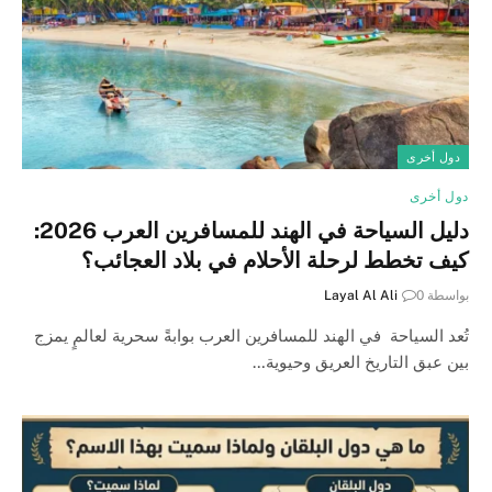
دول أخرى
دول أخرى
دليل السياحة في الهند للمسافرين العرب 2026:
كيف تخطط لرحلة الأحلام في بلاد العجائب؟
بواسطة
0
Layal Al Ali
تُعد السياحة في الهند للمسافرين العرب بوابةً سحرية لعالمٍ يمزج
بين عبق التاريخ العريق وحيوية…