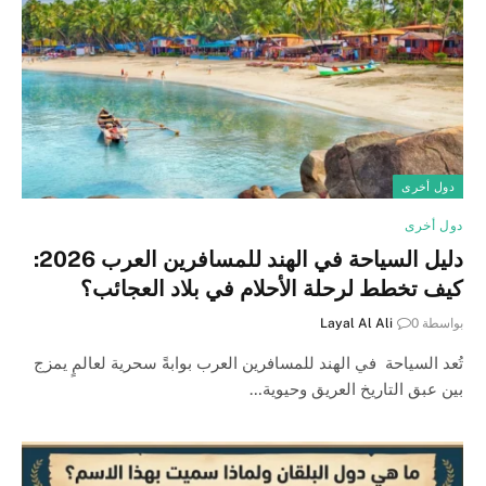
دول أخرى
دول أخرى
دليل السياحة في الهند للمسافرين العرب 2026:
كيف تخطط لرحلة الأحلام في بلاد العجائب؟
بواسطة
0
Layal Al Ali
تُعد السياحة في الهند للمسافرين العرب بوابةً سحرية لعالمٍ يمزج
بين عبق التاريخ العريق وحيوية…