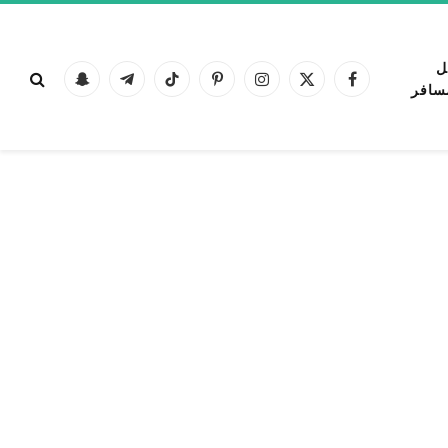
ل
فيسبوك
X
الانستغرام
بينتيريست
تيكتوك
تيلقرام
Snapchat
سافر
(Twitter)