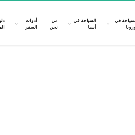
سياحة في
السياحة في
من
أدوات
دلي
روبا
أسيا
نحن
السفر
الم