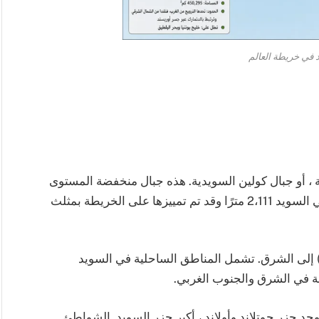
 في خريطة العالم
ة ، أو جبال كولين السويدية. هذه جبال منخفضة المستوى
نسبيًا ، حيث يبلغ ارتفاع Kebnekaise أعلى نقطة في السويد 2،111 مترًا وقد تم تمييزها على الخريطة بمثلث
ديها خط ساحلي بطول 3218 كم (2000 ميل) إلى الشرق. تشمل المناطق الساحلية في السويد
صة في الشرق والجنوب الغربي.
وجد جزر جوتلاند وأولاند ، أكبر جزر السويد. الشواطئ