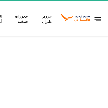
عروض
حجوزات
ال
طيران
فندقية
أو