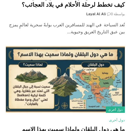
كيف تخطط لرحلة الأحلام في بلاد العجائب؟
بواسطة
0
Layal Al Ali
تُعد السياحة في الهند للمسافرين العرب بوابةً سحرية لعالمٍ يمزج
بين عبق التاريخ العريق وحيوية…
دول أخرى
دول أخرى
ما هي دول البلقان ولماذا سميت بهذا الاسم