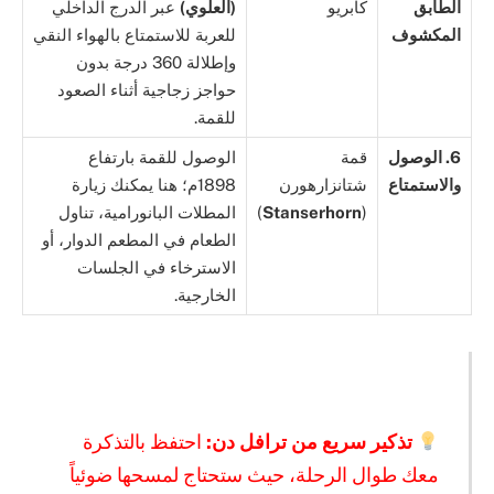
الطابق
كابريو
(العلوي)
عبر الدرج الداخلي
المكشوف
للعربة للاستمتاع بالهواء النقي
وإطلالة 360 درجة بدون
حواجز زجاجية أثناء الصعود
للقمة.
6. الوصول
قمة
الوصول للقمة بارتفاع
والاستمتاع
شتانزارهورن
1898م؛ هنا يمكنك زيارة
(
Stanserhorn
)
المطلات البانورامية، تناول
الطعام في المطعم الدوار، أو
الاسترخاء في الجلسات
الخارجية.
تذكير سريع من ترافل دن:
احتفظ بالتذكرة
معك طوال الرحلة، حيث ستحتاج لمسحها ضوئياً