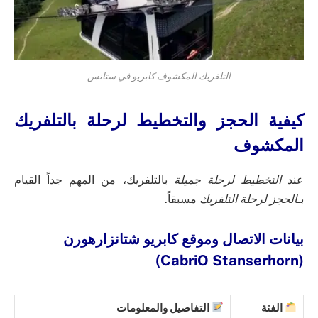
التلفريك المكشوف كابريو في ستانس
كيفية الحجز والتخطيط لرحلة بالتلفريك
المكشوف
عند
التخطيط لرحلة جميلة
بالتلفريك، من المهم جداً القيام
بـ
الحجز لرحلة التلفريك
مسبقاً.
بيانات الاتصال وموقع كابريو شتانزارهورن
(CabriO Stanserhorn)
الفئة
التفاصيل والمعلومات