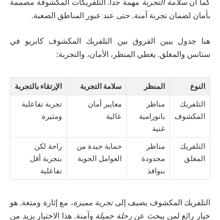
كما أن
سلامة التجربة
مهمة جداً. التلفريكات المكشوفة مصممة
بأمان لضمان تجربة آمنة. حتى عند عبور المناطق الصعبة.
هنا جدول يبين الفروق بين التلفريك المكشوف كابريو في
ستانس والمغلق. يغطي المنظر، الأمان، والتجربة:
النوع
المنظر
سلامة التجربة
الإرتقاء بالتجربة
التلفريك
مناظر
معايير أمان
تجربة تفاعلية
المكشوف
بانورامية
عالية
ومثيرة
غنية
التلفريك
مناظر
حماية جيدة من
راحة لكن
المغلق
محدودة
العوامل الجوية
بتجربة أقل
بنوافذ
تفاعلية
التلفريك المكشوف يضيف إلى
تجربة مميزة
، مع إثارة ومتعة. هو
خيار رائع لمن يبحث عن
رحلة جميلة
وآمنة. هذا الاختيار يزيد من