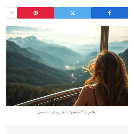
التلفريك المكشوف كابريو في ستانس