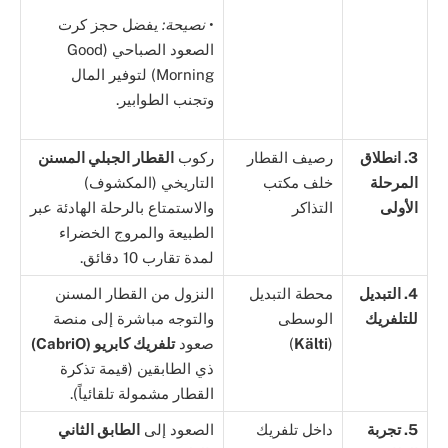
•
نصيحة:
يفضل حجز كرت
الصعود الصباحي (Good
Morning) لتوفير المال
وتجنب الطوابير.
3. انطلاق
رصيف القطار
ركوب
القطار الجبلي المسنن
المرحلة
خلف مكتب
التاريخي (المكشوف)
الأولى
التذاكر
والاستمتاع بالرحلة الهادئة عبر
الطبيعة والمروج الخضراء
لمدة تقارب 10 دقائق.
4. التبديل
محطة التبديل
النزول من القطار المسنن
للتلفريك
الوسطى
والتوجه مباشرة إلى منصة
(
Kälti
)
صعود
تلفريك كابريو (CabriO)
ذي الطابقين (قيمة تذكرة
القطار مشمولة تلقائياً).
5. تجربة
داخل تلفريك
الصعود إلى
الطابق الثاني