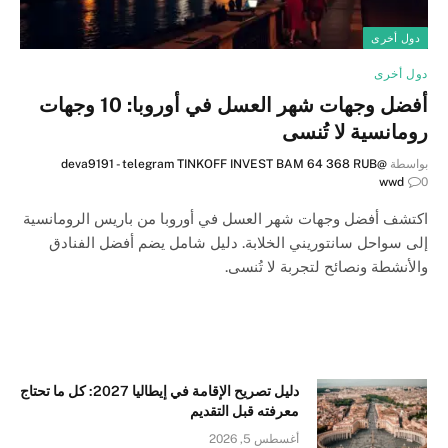
دول أخرى
دول أخرى
أفضل وجهات شهر العسل في أوروبا: 10 وجهات
رومانسية لا تُنسى
بواسطة
@deva9191 - telegram TINKOFF INVEST BAM 64 368 RUB
wwd
0
اكتشف أفضل وجهات شهر العسل في أوروبا من باريس الرومانسية
إلى سواحل سانتوريني الخلابة. دليل شامل يضم أفضل الفنادق
والأنشطة ونصائح لتجربة لا تُنسى.
دليل تصريح الإقامة في إيطاليا 2027: كل ما تحتاج
معرفته قبل التقديم
أغسطس 5, 2026