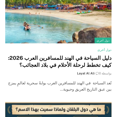
دول أخرى
دول أخرى
دليل السياحة في الهند للمسافرين العرب 2026:
كيف تخطط لرحلة الأحلام في بلاد العجائب؟
بواسطة
0
Layal Al Ali
تُعد السياحة في الهند للمسافرين العرب بوابةً سحرية لعالمٍ يمزج
بين عبق التاريخ العريق وحيوية…