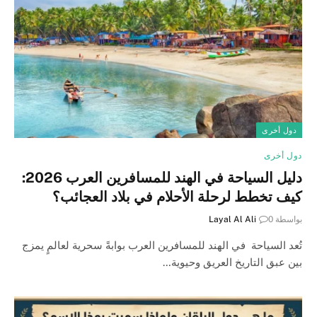
دول أخرى
دول أخرى
دليل السياحة في الهند للمسافرين العرب 2026:
كيف تخطط لرحلة الأحلام في بلاد العجائب؟
بواسطة
0
Layal Al Ali
تُعد السياحة في الهند للمسافرين العرب بوابةً سحرية لعالمٍ يمزج
بين عبق التاريخ العريق وحيوية…