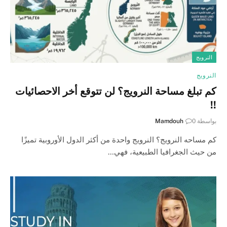
النرويج
النرويج
كم تبلغ مساحة النرويج؟ لن تتوقع أخر الاحصائيات
!!
بواسطة
0
Mamdouh
كم مساحه النرويج؟ النرويج واحدة من أكثر الدول الأوروبية تميزًا
من حيث الجغرافيا الطبيعية، فهي…