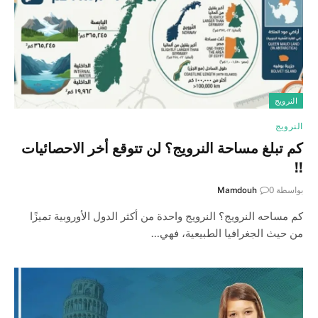
النرويج
النرويج
كم تبلغ مساحة النرويج؟ لن تتوقع أخر الاحصائيات
!!
بواسطة
0
Mamdouh
كم مساحه النرويج؟ النرويج واحدة من أكثر الدول الأوروبية تميزًا
من حيث الجغرافيا الطبيعية، فهي…