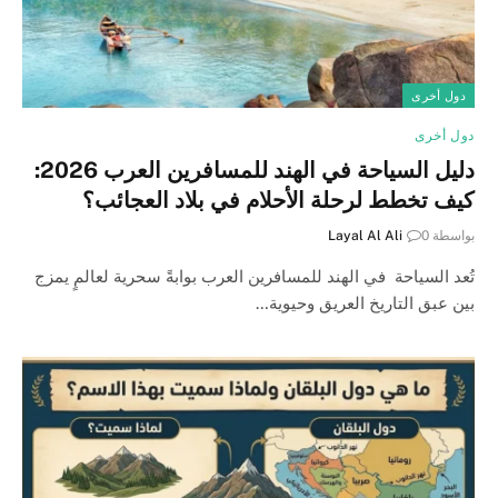
دول أخرى
دول أخرى
دليل السياحة في الهند للمسافرين العرب 2026:
كيف تخطط لرحلة الأحلام في بلاد العجائب؟
بواسطة
0
Layal Al Ali
تُعد السياحة في الهند للمسافرين العرب بوابةً سحرية لعالمٍ يمزج
بين عبق التاريخ العريق وحيوية…