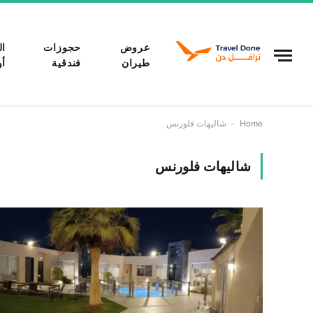
عروض
حجوزات
ال
طيران
فندقية
أو
-
Home
شاليهات فلورنس
شاليهات فلورنس