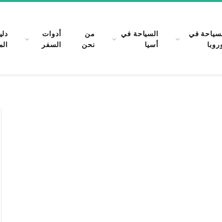
سياحة في
السياحة في
من
أدوات
دلي
روبا
أسيا
نحن
السفر
الم