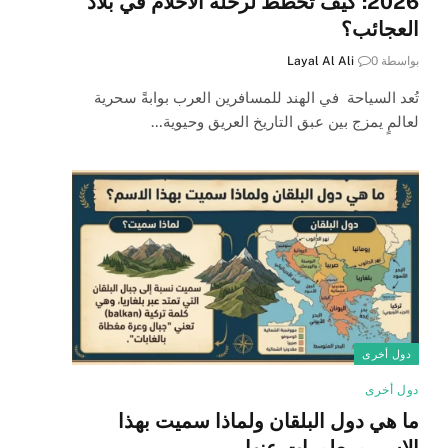
2026: كيف تخطط لرحلة الأحلام في بلاد
العجائب؟
بواسطة
0
Layal Al Ali
تُعد السياحة في الهند للمسافرين العرب بوابةً سحرية
لعالمٍ يمزج بين عبق التاريخ العريق وحيوية…
دول أخرى
دول أخرى
ما هي دول البلقان ولماذا سميت بهذا
الاسم ومعلومات عنها