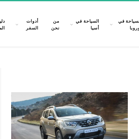
سياحة في
السياحة في
من
أدوات
دلي
روبا
أسيا
نحن
السفر
الم