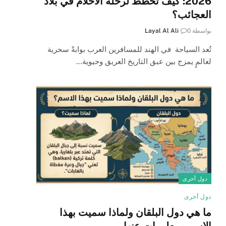
2026: كيف تخطط لرحلة الأحلام في بلاد
العجائب؟
بواسطة
0
Layal Al Ali
تُعد السياحة في الهند للمسافرين العرب بوابةً سحرية
لعالمٍ يمزج بين عبق التاريخ العريق وحيوية…
دول أخرى
دول أخرى
ما هي دول البلقان ولماذا سميت بهذا
الاسم ومعلومات عنها