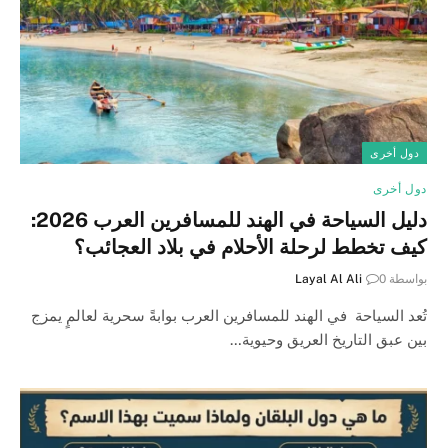
دول أخرى
دول أخرى
دليل السياحة في الهند للمسافرين العرب 2026:
كيف تخطط لرحلة الأحلام في بلاد العجائب؟
بواسطة
0
Layal Al Ali
تُعد السياحة في الهند للمسافرين العرب بوابةً سحرية لعالمٍ يمزج
بين عبق التاريخ العريق وحيوية…