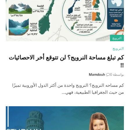
النرويج
النرويج
كم تبلغ مساحة النرويج؟ لن تتوقع أخر الاحصائيات
!!
بواسطة
0
Mamdouh
كم مساحه النرويج؟ النرويج واحدة من أكثر الدول الأوروبية تميزًا
من حيث الجغرافيا الطبيعية، فهي…