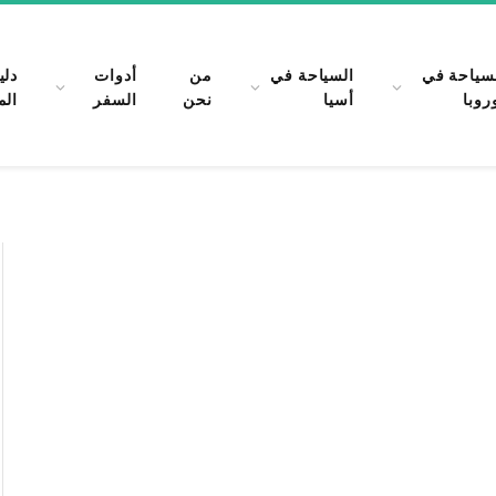
سياحة في
السياحة في
من
أدوات
دلي
روبا
أسيا
نحن
السفر
الم