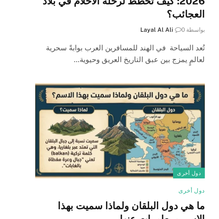
2026: كيف تخطط لرحلة الأحلام في بلاد
العجائب؟
بواسطة
0
Layal Al Ali
تُعد السياحة في الهند للمسافرين العرب بوابةً سحرية
لعالمٍ يمزج بين عبق التاريخ العريق وحيوية…
دول أخرى
دول أخرى
ما هي دول البلقان ولماذا سميت بهذا
الاسم ومعلومات عنها