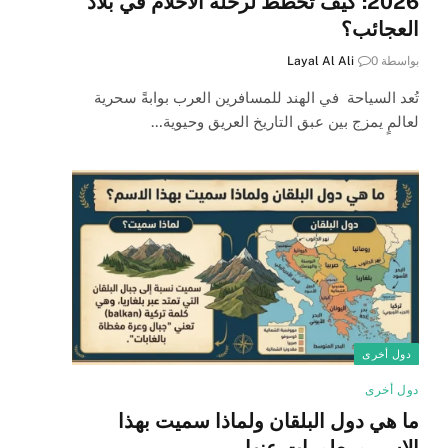
2026: كيف تخطط لرحلة الأحلام في بلاد
العجائب؟
بواسطة
0
Layal Al Ali
تُعد السياحة في الهند للمسافرين العرب بوابةً سحرية
لعالمٍ يمزج بين عبق التاريخ العريق وحيوية…
دول أخرى
دول أخرى
ما هي دول البلقان ولماذا سميت بهذا
الاسم ومعلومات عنها