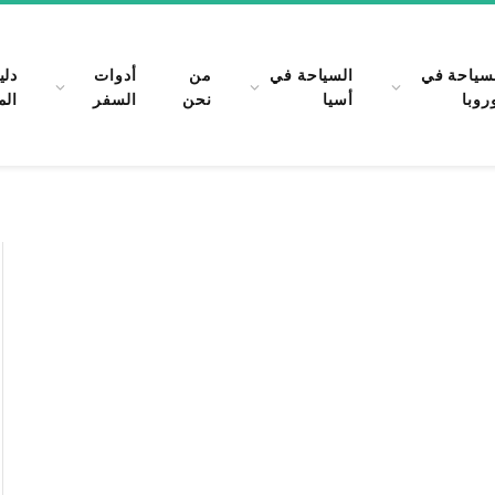
سياحة في
السياحة في
من
أدوات
دلي
روبا
أسيا
نحن
السفر
الم