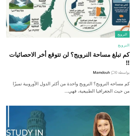
النرويج
النرويج
كم تبلغ مساحة النرويج؟ لن تتوقع أخر الاحصائيات
!!
بواسطة
0
Mamdouh
كم مساحه النرويج؟ النرويج واحدة من أكثر الدول الأوروبية تميزًا
من حيث الجغرافيا الطبيعية، فهي…