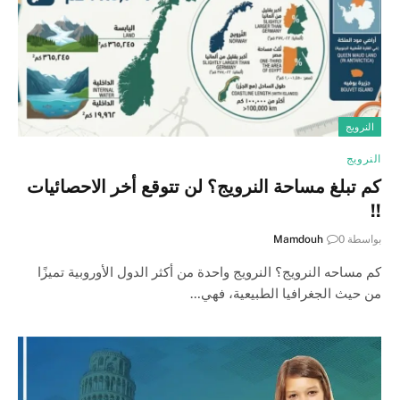
النرويج
النرويج
كم تبلغ مساحة النرويج؟ لن تتوقع أخر الاحصائيات
!!
بواسطة
0
Mamdouh
كم مساحه النرويج؟ النرويج واحدة من أكثر الدول الأوروبية تميزًا
من حيث الجغرافيا الطبيعية، فهي…