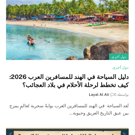
دول أخرى
دول أخرى
دليل السياحة في الهند للمسافرين العرب 2026:
كيف تخطط لرحلة الأحلام في بلاد العجائب؟
بواسطة
0
Layal Al Ali
تُعد السياحة في الهند للمسافرين العرب بوابةً سحرية لعالمٍ يمزج
بين عبق التاريخ العريق وحيوية…