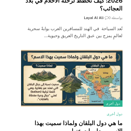
2026: كيف تخطط لرحلة الأحلام في بلاد
العجائب؟
بواسطة
0
Layal Al Ali
تُعد السياحة في الهند للمسافرين العرب بوابةً سحرية
لعالمٍ يمزج بين عبق التاريخ العريق وحيوية…
دول أخرى
دول أخرى
ما هي دول البلقان ولماذا سميت بهذا
الاسم ومعلومات عنها