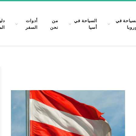
سياحة في
السياحة في
من
أدوات
دلي
روبا
أسيا
نحن
السفر
الم