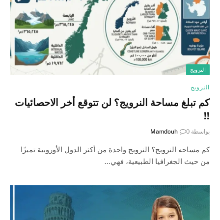
النرويج
النرويج
كم تبلغ مساحة النرويج؟ لن تتوقع أخر الاحصائيات
!!
بواسطة
0
Mamdouh
كم مساحه النرويج؟ النرويج واحدة من أكثر الدول الأوروبية تميزًا
من حيث الجغرافيا الطبيعية، فهي…