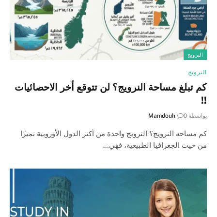
النرويج
النرويج
كم تبلغ مساحة النرويج؟ لن تتوقع أخر الاحصائيات
!!
بواسطة
0
Mamdouh
كم مساحه النرويج؟ النرويج واحدة من أكثر الدول الأوروبية تميزًا
من حيث الجغرافيا الطبيعية، فهي…