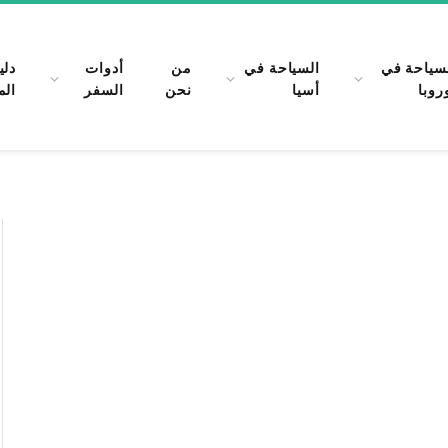
سياحة في
السياحة في
من
أدوات
دلي
روبا
أسيا
نحن
السفر
الم