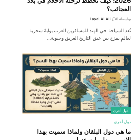
2026: كيف تخطط لرحلة الأحلام في بلاد
العجائب؟
بواسطة
0
Layal Al Ali
تُعد السياحة في الهند للمسافرين العرب بوابةً سحرية
لعالمٍ يمزج بين عبق التاريخ العريق وحيوية…
دول أخرى
دول أخرى
ما هي دول البلقان ولماذا سميت بهذا
الاسم ومعلومات عنها