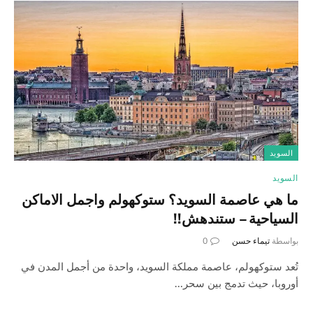
السويد
السويد
ما هي عاصمة السويد؟ ستوكهولم واجمل الاماكن
السياحية – ستندهش!!
بواسطة
تيماء حسن
0
تُعد ستوكهولم، عاصمة مملكة السويد، واحدة من أجمل المدن في
أوروبا، حيث تدمج بين سحر…