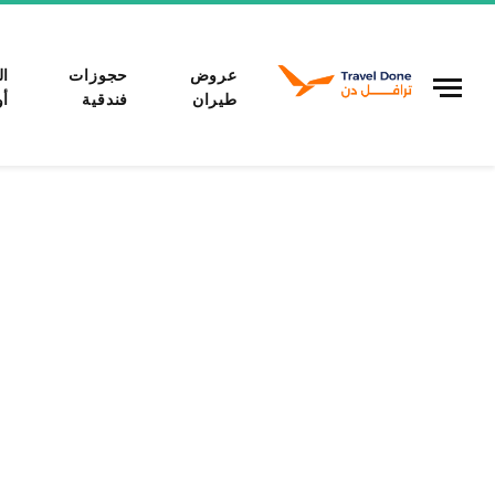
عروض
حجوزات
ال
طيران
فندقية
أو