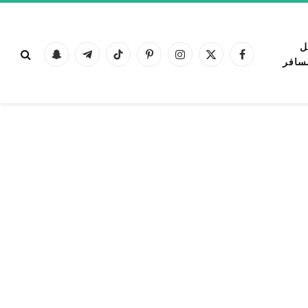
ل
فيسبوك
X
الانستغرام
بينتيريست
تيكتوك
تيلقرام
Snapchat
سافر
(Twitter)