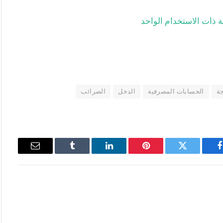
ة ذات الاستخدام الواحد
جة
الحسابات المصرفية
الدخل
الضرائب
فيسبوك
تويتر
بينتيريست
لينكدإن
Tumblr
البريد
الإلكتروني