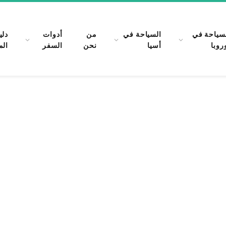
سياحة في
السياحة في
من
أدوات
دلي
روبا
أسيا
نحن
السفر
الم