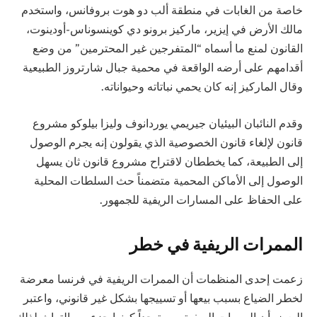
خاصة من الغابات في منطقة ألب دو هوت بروفانس، واستخدم
مالك الأرض في إيزير، ماركيز برونو دي كوينسوناس-أودينوت،
القانون لمنع ما أسماه “المتفرجين غير المحترمين” من وضع
أقدامهم على أرضه الواقعة في محمية جبال شارتروز الطبيعية
وقال الماركيز إنه كان يحمي نباتاته وحيواناته.
وقدم النائبان البيئيان جيريمي يوردانوف وليزا بيلوكو مشروع
قانون لإلغاء قانون الخصوصية الذي يقولون إنه يجرم الوصول
إلى الطبيعة، كما يخططان لاقتراح مشروع قانون ثان يسهل
الوصول إلى الأماكن المحمية متضمناً حث السلطات المحلية
على الحفاظ على المسارات الريفية للجمهور.
الممرات الريفية في خطر
زعمت إحدى المنظمات أن الممرات الريفية في فرنسا معرضة
لخطر الضياع بسبب بيعها أو تسييجها بشكل غير قانوني، واعتبر