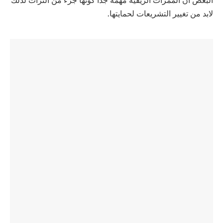
البعض أن الممرات الريفية مهمة جداً كونها جزء من التراث لذلك
لابد من تغيير التشريعات لحمايتها.