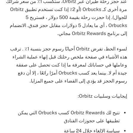
عند حجز رحلة طيران عبر Orbitz، ستكسب 1٪ من سعر شرائك
مرة أخرى كـ Orbucks (أو 2٪ إذا كنت تستخدم تطبيق Orbitz
للجوال). إذا حجزت رحلة بقيمة 500 دولار ، فستربح 5
Orbucks ، أي ما يعادل 5 دولارات مقابل حجز فندق. الانضمام
إلى برنامج Orbitz Rewards مجاني.
لسوء الحظ، تفرض Orbitz أحيانًا رسوم حجز بنسبة 1٪ . ترقب
هذه الأشياء في صفحة ملخص رحلتك قبل إنهاء عملية الشراء
وعاملها في حساباتك لمعرفة ما إذا كنت تحصل على صفقة
جيدة أم لا. بينما يعد كسب Orbucks أمرًا رائعًا ، إلا أن دفع
رسوم الحجز قد يؤدي إلى القضاء على جميع المزايا.
إيجابيات وسلبيات Orbitz:
تتيح لك Orbitz Rewards كسب Orbucks التي يمكن
تطبيقها على حجوزات الفنادق
سياسة الإلغاء خلال 24 ساعة