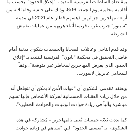
بمقاضاة السلطات الفرنسية للتنديد بـ “إغلاق الحدود”، بحسب ما
أفاد به محاميه يوم الجمعة 6/16، وذلك على خلفية وفاة ثلاثة من
أربعة مهاجرين جزائريين دَهسهم قطار عام 2021 في مدينة
“سيبور” جنوب غرب فرنسا أثناء هربهم من عمليات تفتيش
للشرطة.
وقد قَدم الناجي وعائلات الضحايا والجمعيات شكوى مدنية أمام
قاضي التحقيق في محكمة “بايون” الفرنسية للتنديد بـ “إغلاق
الحدود الذي يعرض المهاجرين لمخاطر غير متوقعة”، وفقاً
للمحامي غابرييل لاسورت.
ويعتقد مُقدمي الشكوى أن “قوات الأمن لا يمكن أن تتجاهل أنه
من خلال زيادة العقبات الجسمانية لحركة الأشخاص فإنها تسهم
مباشرة وآلياً في زيادة حوادث الوفيات والحوادث الخطيرة”.
كما نددت ثلاثة جمعيات تُعنى بالمهاجرين – مُشاركة في هذه
الشكوى- بـ “تعسف الحدود” التي “تساهم في زيادة حوادث