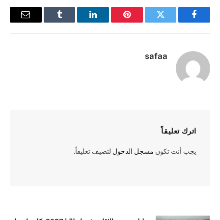
فيسبوك
تويتر
بينتيريست
لينكدإن
Tumblr
البريد
الإلكترو
safaa
اترك تعليقاً
يجب أنت تكون
مسجل الدخول
لتضيف تعليقاً.