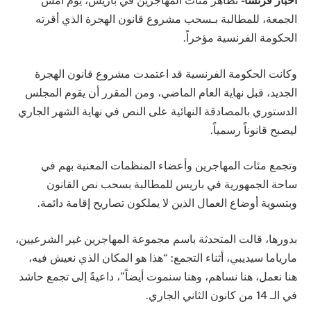
اخبار فرنسا-
تظاهر مئات المهاجرين في باريس، يوم أمس
الجمعة، للمطالبة بـسحب مشروع قانون الهجرة الذي أقرته
الحكومة الفرنسية مؤخراً.
وكانت الحكومة الفرنسية قد اعتمدت مشروع قانون الهجرة
الجديد، قبل نهاية العام الماضي، ومن المقرر أن يقوم المجلس
الدستوري بالمصادقة النهائية على النص في نهاية الشهر الجاري
ليصبح قانوناً رسمياً.
وتجمع مئات المهاجرين وأعضاء المنظمات المعنية بهم في
ساحة الجمهورية في باريس للمطالبة بسحب نص القانون
وبتسوية أوضاع العمال الذين لا يملكون تصاريح إقامة دائمة.
بدورها، قالت المتحدثة باسم مجموعة المهاجرين غير الشرعيين،
مارياما سيديبي، أثناء التجمع: “هذا هو المكان الذي نعيش فيه،
هنا نعمل، هنا نساهم، وهنا سنموت أيضاً”، داعيةً إلى تجمع حاشد
في الـ 14 من كانون الثاني الجاري.