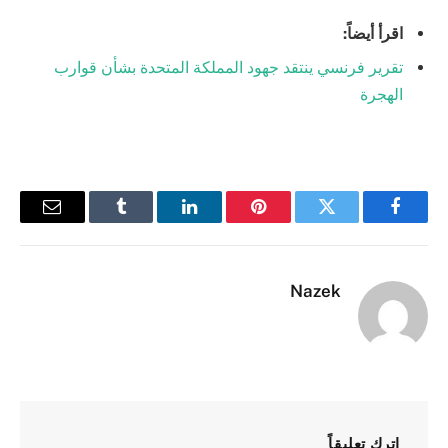
اقرأ أيضاً:
تقرير فرنسي ينتقد جهود المملكة المتحدة بشأن قوارب
الهجرة
فيسبوك
تويتر
بينتيريست
لينكدإن
Tumblr
البريد
الإلكترو
Nazek
اترك تعليقاً