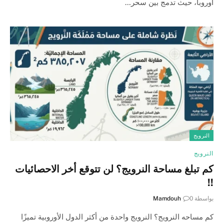
أوروبا، حيث تدمج بين سحر…
النرويج
النرويج
كم تبلغ مساحة النرويج؟ لن تتوقع أخر الاحصائيات
!!
بواسطة
0
Mamdouh
كم مساحه النرويج؟ النرويج واحدة من أكثر الدول الأوروبية تميزًا