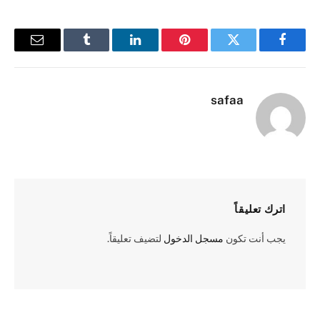
فيسبوك
تويتر
بينتيريست
لينكدإن
Tumblr
البريد
الإلكترو
safaa
اترك تعليقاً
يجب أنت تكون
مسجل الدخول
لتضيف تعليقاً.