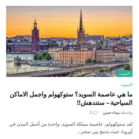
السويد
السويد
ما هي عاصمة السويد؟ ستوكهولم واجمل الاماكن
السياحية – ستندهش!!
بواسطة
تيماء حسن
0
تُعد ستوكهولم، عاصمة مملكة السويد، واحدة من أجمل المدن في
أوروبا، حيث تدمج بين سحر…