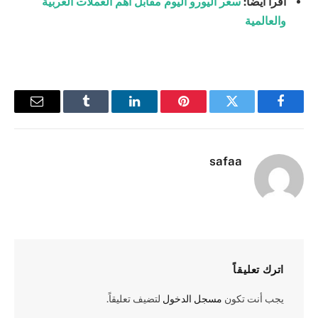
اقرأ أيضاً:
سعر اليورو اليوم مقابل أهم العملات العربية
والعالمية
فيسبوك
تويتر
بينتيريست
لينكدإن
Tumblr
البريد
الإلكترو
safaa
اترك تعليقاً
يجب أنت تكون
مسجل الدخول
لتضيف تعليقاً.