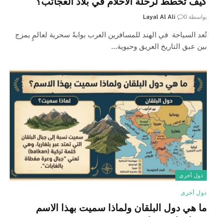
كيف تخطط لرحلة الأحلام في بلاد العجائب؟
بواسطة
0
Layal Al Ali
تُعد السياحة في الهند للمسافرين العرب بوابةً سحرية لعالمٍ يمزج
بين عبق التاريخ العريق وحيوية…
دول أخرى
دول أخرى
ما هي دول البلقان ولماذا سميت بهذا الاسم