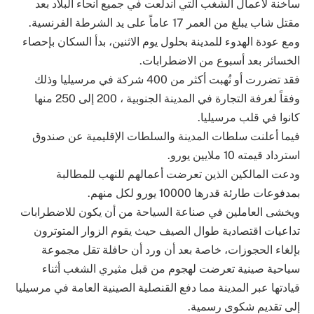
ساخنة لأعمال الشغب التي اندلعت في جميع أنحاء البلاد بعد
مقتل شاب يبلغ من العمر 17 عاماً على يد الشرطة الفرنسية.
ومع عودة الهدوء للمدينة بحلول يوم الاثنين، بدأ السكان بإحصاء
الخسائر بعد أسبوع من الاضطرابات.
فقد تضررت أو نُهبت أكثر من 400 شركة في مرسيليا وذلك
وفقاً لغرفة التجارة في المدينة الجنوبية ، 200 إلى 250 منها
كانوا في قلب مرسيليا.
فيما أعلنت سلطات المدينة والسلطات الإقليمية عن صندوق
استرداد قيمته 10 ملايين يورو.
ودعت المالكين الذين تعرضت أعمالهم للنهب للمطالبة
بمدفوعات طارئة قدرها 10000 يورو لكل منهم.
ويخشى العاملين في صناعة السياحة من أن يكون للاضطرابات
تداعيات اقتصادية طوال الصيف حيث يقوم الزوار المتوترون
بإلغاء الحجوزات، خاصة بعد أن ورد أن حافلة تقل مجموعة
سياحية صينية تعرضت لهجوم من قبل مثيري الشغب أثناء
قيادتها عبر المدينة مما دفع القنصلية الصينية العامة في مرسيليا
إلى تقديم شكوى رسمية.