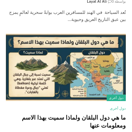
بواسطة
0
Layal Al Ali
تُعد السياحة في الهند للمسافرين العرب بوابةً سحرية لعالمٍ يمزج
بين عبق التاريخ العريق وحيوية…
دول أخرى
دول أخرى
ما هي دول البلقان ولماذا سميت بهذا الاسم
ومعلومات عنها