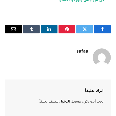
فيسبوك
تويتر
بينتيريست
لينكدإن
Tumblr
البريد
الإلكترو
safaa
اترك تعليقاً
يجب أنت تكون
مسجل الدخول
لتضيف تعليقاً.