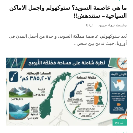
ما هي عاصمة السويد؟ ستوكهولم واجمل الاماكن
السياحية – ستندهش!!
بواسطة
تيماء حسن
0
تُعد ستوكهولم، عاصمة مملكة السويد، واحدة من أجمل المدن في
أوروبا، حيث تدمج بين سحر…
النرويج
النرويج