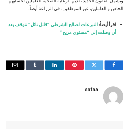
ويشمل القانون الجديد تقديم الرعاية الصحية للعاملين لحسابهم
الخاص و العاملين، غير الموظفين، في الزراعة أيضاً.
اقرأ أيضاً:
التبرعات لصالح الشرطي “قاتل نائل” تتوقف بعد
أن وصلت إلى “مستوى مريح”
فيسبوك
تويتر
بينتيريست
لينكدإن
Tumblr
البريد
الإلكترو
safaa