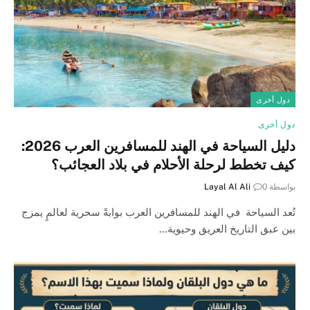
دول أخرى
دول أخرى
دليل السياحة في الهند للمسافرين العرب 2026:
كيف تخطط لرحلة الأحلام في بلاد العجائب؟
بواسطة
0
Layal Al Ali
تُعد السياحة في الهند للمسافرين العرب بوابةً سحرية لعالمٍ يمزج
بين عبق التاريخ العريق وحيوية…