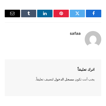
فيسبوك
تويتر
بينتيريست
لينكدإن
Tumblr
البريد
الإلكترو
safaa
اترك تعليقاً
يجب أنت تكون
مسجل الدخول
لتضيف تعليقاً.