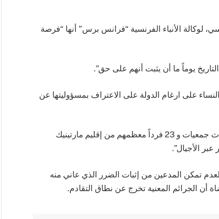
، لوكالة الأنباء الفرنسية “فرانس برس” أنها “فرصة
لتاريخ يوماً ما أن يثبت أنهم على حق”.
النساء على ارغام الدولة على الاعتراف بمسؤوليتها عن
هذا وقد كانت قضايا الاستئناف قد رفعت من قبل ثلاث جمعيات و 23 فرداً معظمهم من إقليم مارتينيك
عبر الأجيال”.
عدم تمكن المدعين من إثبات الضرر الذي عاني منه
ة أن الجرائم المعنية تخرج عن نطاق التقادم.