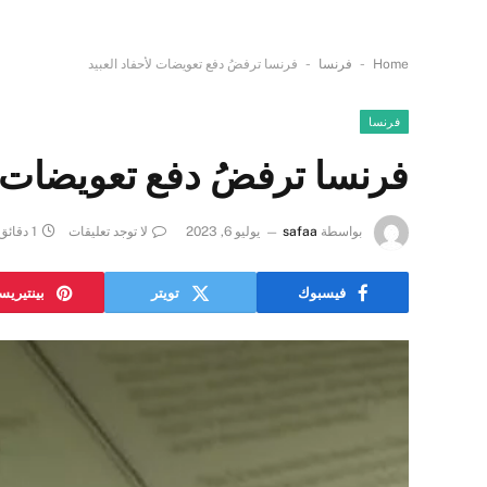
-
-
Home
فرنسا
فرنسا ترفضُ دفع تعويضات لأحفاد العبيد
فرنسا
فرنسا ترفضُ دفع تعويضات ل
بواسطة
safaa
يوليو 6, 2023
لا توجد تعليقات
1 دقائق
فيسبوك
تويتر
بينتيري