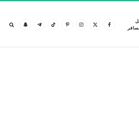
ل
فيسبوك
X
الانستغرام
بينتيريست
تيكتوك
تيلقرام
Snapchat
سافر
(Twitter)