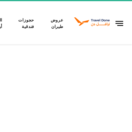
عروض
حجوزات
ال
طيران
فندقية
أو