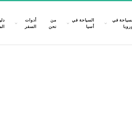
سياحة في
السياحة في
من
أدوات
دلي
روبا
أسيا
نحن
السفر
الم