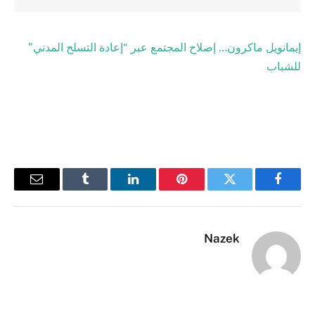
إيمانويل ماكرون… إصلاح المجتمع عبر “إعادة التسلح المدني”
للشباب
فيسبوك
تويتر
بينتيريست
لينكدإن
Tumblr
البريد
الإلكترو
Nazek