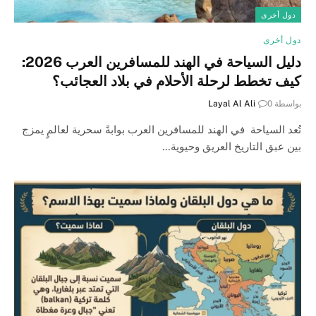
دول أخرى
دول أخرى
دليل السياحة في الهند للمسافرين العرب 2026:
كيف تخطط لرحلة الأحلام في بلاد العجائب؟
بواسطة
0
Layal Al Ali
تُعد السياحة في الهند للمسافرين العرب بوابةً سحرية لعالمٍ يمزج
بين عبق التاريخ العريق وحيوية…