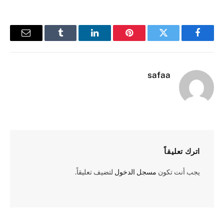
فيسبوك
تويتر
بينتيريست
لينكدإن
Tumblr
البريد
الإلكترو
safaa
اترك تعليقاً
يجب أنت تكون
مسجل الدخول
لتضيف تعليقاً.