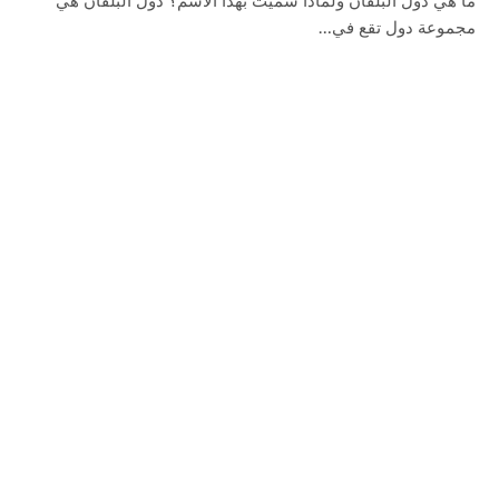
ما هي دول البلقان ولماذا سميت بهذا الاسم؟ دول البلقان هي
مجموعة دول تقع في…