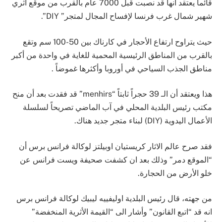
قائماً يعتقد أنها قد نصبت قبل 7000 عام بالقرب من موقع أثري
شهير شمال غرب فرنسا لإفساح المجال لمتجر” DIY”.
حيث يتراوح ارتفاع الأحجار في كارناك بين 50-100 سم وتقع
بالقرب من المناطق الرئيسية المحمية للغاية في واحدة من أكبر
مناطق الجذب السياحي في أوروبا وأكثرها غموضاً .
هذا ويعتقد أن الـ 39 حجراً ثابتاً “menhirs” قد فقدت بعد أن منح
مكتب رئيس البلدية المحلي في آب الماضي تصريحاً لسلسلة
الأعمال اليدوية (DIY) لبناء متجر جديد هناك.
فقد صرح عالم الاثار كريستيان اوبيلتز لوكالة فرانس برس أن
“الموقع دمر” وذلك بعد ان كشفت صحيفة ويست فرانس عن
خلو الأرض من الحجارة.
من جهته، قال رئيس البلدية اوليفييه ليبيك لوكالة فرانس برس
انه قد “اتبع القانون” وأشار الى “القيمة الأثرية المنخفضة”