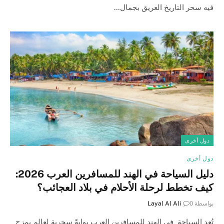
فيه سحر التاريخ العريق بجمال…
دول أخرى
دول أخرى
دليل السياحة في الهند للمسافرين العرب 2026:
كيف تخطط لرحلة الأحلام في بلاد العجائب؟
بواسطة
0
Layal Al Ali
تُعد السياحة في الهند للمسافرين العرب بوابةً سحرية لعالمٍ يمزج