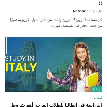
!!
بواسطة
0
Mamdouh
كم مساحه النرويج؟ النرويج واحدة من أكثر الدول الأوروبية تميزًا
من حيث الجغرافيا الطبيعية، فهي…
ايطاليا
ايطاليا
الدراسة في ايطاليا للطلاب العرب: أهم شروط