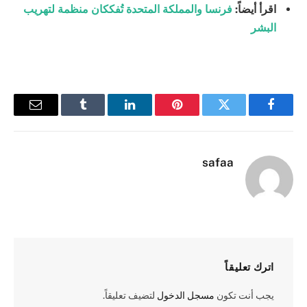
اقرأ أيضاً:
فرنسا والمملكة المتحدة تُفككان منظمة لتهريب
البشر
فيسبوك
تويتر
بينتيريست
لينكدإن
Tumblr
البريد
الإلكترو
safaa
اترك تعليقاً
يجب أنت تكون
مسجل الدخول
لتضيف تعليقاً.