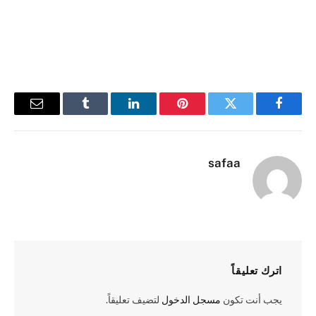
فيسبوك
تويتر
بينتيريست
لينكدإن
Tumblr
البريد
الإلكترو
safaa
اترك تعليقاً
يجب أنت تكون
مسجل الدخول
لتضيف تعليقاً.