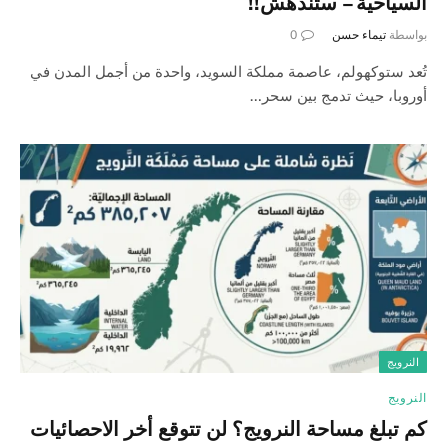
السياحية – ستندهش!!
بواسطة
تيماء حسن
0
تُعد ستوكهولم، عاصمة مملكة السويد، واحدة من أجمل المدن في
أوروبا، حيث تدمج بين سحر…
النرويج
النرويج
كم تبلغ مساحة النرويج؟ لن تتوقع أخر الاحصائيات