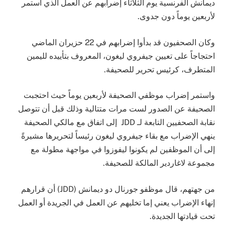
ديمانش الفرنسية يوم الثلاثاء إضرابهم عن العمل الذي استمر
لأربعين يوماً دون جدوى.
وكان الصحفيون قد بدأوا إضرابهم في 22 حزيران الماضي
احتجاجاً على تعيين جيفروي ليغون، المعروف بتأييده لليمين
المتطرف، كرئيس تحرير للصحيفة.
واستمر إضراب موظفي الصحيفة لأربعين يوماً حيث احتجبت
الصحيفة عن الصدور لست مرات متتالية وذلك قبل أن تتوصل
نقابة الصحفيين التابعة لـ JDD إلى اتفاق مع مالكي الصحيفة
ينهي الإضراب مع بقاء جيفروي ليغون رئيساً لتحريرها مشيرةً
إلى أن الموظفين لم يكونوا ليفوزوا في مواجهة مطولة مع
مجموعة لاغاردير المالكة للصحيفة.
من جهتهم، قال موظفو جورنال دو ديمانش (JDD) أن قرارهم
إنهاء الإضراب يعني إما تخليهم عن العمل في الجريدة أو العمل
تحت قيادتها الجديدة.