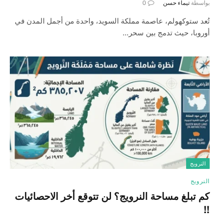
بواسطة
تيماء حسن
0
تُعد ستوكهولم، عاصمة مملكة السويد، واحدة من أجمل المدن في
أوروبا، حيث تدمج بين سحر…
النرويج
النرويج
كم تبلغ مساحة النرويج؟ لن تتوقع أخر الاحصائيات
!!