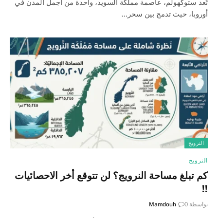
تُعد ستوكهولم، عاصمة مملكة السويد، واحدة من أجمل المدن في
أوروبا، حيث تدمج بين سحر…
النرويج
النرويج
كم تبلغ مساحة النرويج؟ لن تتوقع أخر الاحصائيات
!!
بواسطة
0
Mamdouh