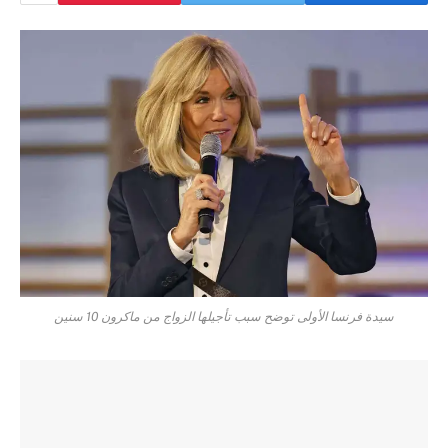
سيدة فرنسا الأولى توضح سبب تأجيلها الزواج من ماكرون 10 سنين