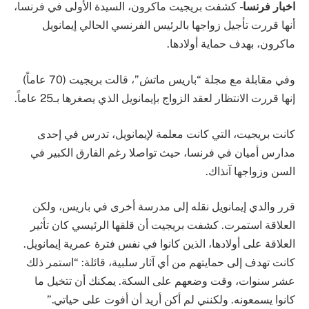
اخبار فرنسا-
كشفت بريجيت ماكرون، السيدة الأولى في فرنسا،
أنها قررت تأجيل زواجها بالرئيس الفرنسي الحالي إيمانويل
ماكرون، بهدف حماية أولادها.
وفي مقابلة مع مجلة “باريس ماتش”، قالت بريجيت (70 عاماً)
إنها قررت الانتظار لعقد الزواج بإيمانويل الذي يصغرها بـ25 عاماً.
كانت بريجيت، التي كانت معلمة لإيمانويل، تدرس في إحدى
مدارس أميان في فرنسا، حيث تواصلا رغم الفارق الكبير في
السن وزواجها آنذاك.
قرر والدي إيمانويل نقله إلى مدرسة أخرى في باريس، ولكن
العلاقة استمرت. كشفت بريجيت أن قلقها الرئيسي كان تأثير
العلاقة على أولادها، الذين كانوا في نفس فترة عمرية إيمانويل.
كانت تهدف إلى حمايتهم من أي آثار سلبية، قائلة: “استمر ذلك
عشر سنوات، وقت وضعهم على السكة. يمكنك أن تتخيل ما
كانوا يسمعونه. ولكنني لم أكن أريد أن أفوت على حياتي.”