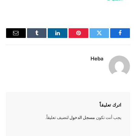
فيسبوك
تويتر
بينتيريست
لينكدإن
Tumblr
البريد
الإلكترو
Heba
اترك تعليقاً
يجب أنت تكون
مسجل الدخول
لتضيف تعليقاً.