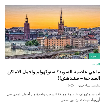
السويد
السويد
ما هي عاصمة السويد؟ ستوكهولم واجمل الاماكن
السياحية – ستندهش!!
بواسطة
تيماء حسن
0
تُعد ستوكهولم، عاصمة مملكة السويد، واحدة من أجمل المدن في
أوروبا، حيث تدمج بين سحر…