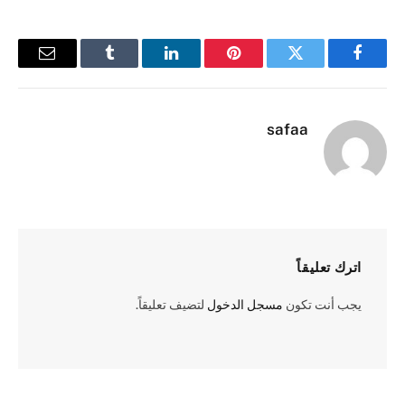
فيسبوك
تويتر
بينتيريست
لينكدإن
Tumblr
البريد
الإلكترو
safaa
اترك تعليقاً
يجب أنت تكون
مسجل الدخول
لتضيف تعليقاً.