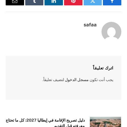
فيسبوك
تويتر
بينتيريست
لينكدإن
Tumblr
البريد
الإلكترو
safaa
اترك تعليقاً
يجب أنت تكون
مسجل الدخول
لتضيف تعليقاً.
دليل تصريح الإقامة في إيطاليا 2027: كل ما تحتاج
معرفته قبل التقديم