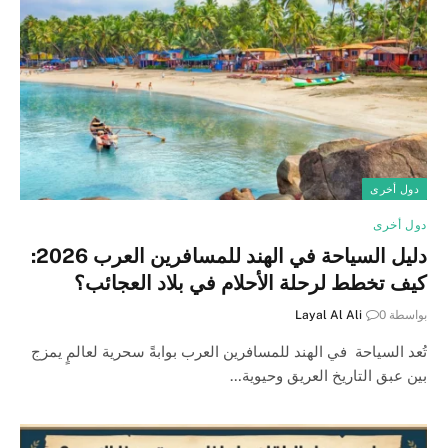
دول أخرى
دول أخرى
دليل السياحة في الهند للمسافرين العرب 2026:
كيف تخطط لرحلة الأحلام في بلاد العجائب؟
بواسطة
0
Layal Al Ali
تُعد السياحة في الهند للمسافرين العرب بوابةً سحرية لعالمٍ يمزج
بين عبق التاريخ العريق وحيوية…