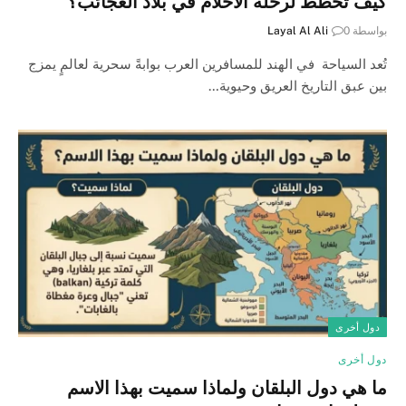
كيف تخطط لرحلة الأحلام في بلاد العجائب؟
بواسطة
0
Layal Al Ali
تُعد السياحة في الهند للمسافرين العرب بوابةً سحرية لعالمٍ يمزج
بين عبق التاريخ العريق وحيوية…
دول أخرى
دول أخرى
ما هي دول البلقان ولماذا سميت بهذا الاسم