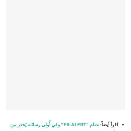
اقرأ أيضاً:
نظام “FR-ALERT” وفي أُولى رسائله يُحذر من