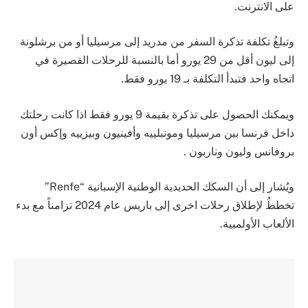
على الانترنت.
وتبلغُ تكلفة تذكرة السفر من مدريد إلى مرسيليا أو من برشلونة
إلى ليون أقل من 29 يورو أما بالنسبة للرحلات القصيرة في
اتجاه واحد فتبدأ التكلفة بـ 19 يورو فقط.
ويمكنك الحصول على تذكرة بقيمة 9 يورو فقط اذا كانت رحلتك
داخل فرنسا بين مرسيليا ومونبلييه وأفينيون وبيزييه وإكس أون
بروفانس وليون وناربون .
ويُشار إلى أن السكك الحديدية الوطنية الإسبانية “Renfe”
تخططُ لإطلاق رحلات اخرى إلى باريس عام 2024 تزامناً مع بدء
الألعاب الأولمبية.