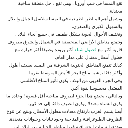
تقع النمسا في قلب أوروبا ، وهي تقع داخل منطقة مناخية
معتدلة.
وتشمل أهم المناظر الطبيعية في النمسا سلاسل الجبال والتلال
والسهول الكبرى والصغرى.
وتختلف الأحوال الجوية بشكل طفيف في جميع أنحاء البلاد ،
وتتمتع مناطق الأراضي المنخفضة في الشمال والشرق بظروف
قارية أكثر مع
فصول شتاء
أكثر برودة وصيفا أكثر حرارة مع
هطول أمطار معتدل على مدار العام.
كذلك تتمتع المناطق الجنوبية الشرقية من النمسا بصيف أطول
وأكثر دفئا ، يشبه مناخ البحر الأبيض المتوسط ​​تقريبا.
وفي الجزء الغربي من البلاد ، يكون تأثير المناخ الأطلسي
المعتدل محسوسا بقوة أكبر.
وبالتالي ، يخضع هذا الجزء لظروف مناخية أقل قسوة ؛ وعادة ما
يكون الشتاء معتدلا ويكون الصيف دافئا إلى حد كبير.
أيضا يتسم الغرب بارتفاع معدلات هطول الأمطار. وينتج عن تنوع
الظروف الطبوغرافية والمناخية وجود نباتات وحيوانات متعددة.
وتؤدي السمات الجغرافية في المناطق الجبلية من البلاد إلى