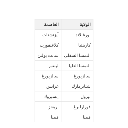
الولاية
العاصمة
بورغنلاند
آيزنشتات
كارينثيا
كلاغنفورت
النمسا السفلى
سانت بولتن
النمسا العليا
لينتس
سالزبورغ
سالزبورغ
شتايرمارك
غراتس
تيرول
إنسبروك
فورارلبرغ
بريغنز
فيينا
فيينا