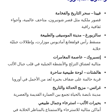
فيينا – سحر التاريخ والفخامة
قصور ملكية مثل قصر شونبرون، متاحف عالمية، وأجواء
ثقافية راقية
سالزبورغ – مدينة الموسيقى والطبيعة
مسقط رأس فولفغانغ أماديوس موزارت، وإطلالات جبليّة
خلابة
إنسبروك – عاصمة المغامرات
مثالية لعشاق التزلج والأنشطة الجبلية في قلب جبال الألب
هالشتات – لوحة طبيعية ساحرة
قرية حالمة على ضفاف بحيرة تُعد من الأجمل في أوروبا
غراتس – مزيج الحداثة والتاريخ
مدينة نابضة بالحياة تجمع بين العمارة القديمة والعصرية
بحيرات الألب – استرخاء وجمال طبيعي
أماكن مثالية للاسترخاء والاستمتاع بالمناظر الخلابة في