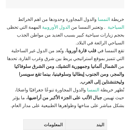
خريطة
النمسا
والدول المجاورة وحدودها من اهم الخرائط
السياحية
. وتعتبر النمسا من
الدول الأوروبية
المهمة التي تحظى
بحجم زيارات سياحية كبير بسبب العديد من مواطن الجذب
السياحي الرائعة في البلاد.
تقع النمسا في
قلب قارة أوروبا
، وتُعد من الدول غير الساحلية
التي تتميز بموقع استراتيجي يربط بين شرق وغرب القارة. تحدها
من
الشمال ألمانيا وجمهورية التشيك، ومن الشرق سلوفاكيا
والمجر، ومن الجنوب إيطاليا وسلوفينيا، بينما تقع سويسرا
وليختنشتاين إلى الغرب.
تُظهر خريطة
النمسا
والدول المجاورة تنوعًا جغرافيًا واضحًا،
حيث تهيمن
جبال الألب على الجزء الأكبر من أراضيها،
ما يؤثر
بشكل مباشر على مناخها وظواهرها الطبيعية على مدار العام.
البند
المعلومات