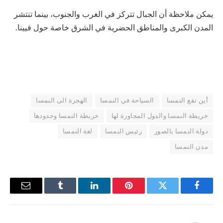
يمكن ملاحظة أن الجبال تتركز في الغرب والجنوب، بينما تنتشر
المدن الكبرى والمناطق الحضرية في الشرق خاصة حول فيينا.
أين تقع النمسا
السياحة في النمسا
الهجرة الى النمسا
خريطة النمسا والدول المجاورة لها
خريطة النمسا وحدودها
دولة النمسا بالصور
رئيس النمسا
لغة النمسا
مدن النمسا
فيسبوك
تويتر
بينتيريست
لينكدإن
Tumblr
البريد
الإلكترو