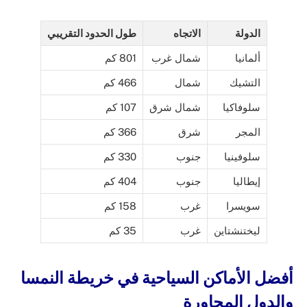
الدولة
الاتجاه
طول الحدود التقريبي
ألمانيا
شمال غرب
801 كم
التشيك
شمال
466 كم
سلوفاكيا
شمال شرق
107 كم
المجر
شرق
366 كم
سلوفينيا
جنوب
330 كم
إيطاليا
جنوب
404 كم
سويسرا
غرب
158 كم
ليختنشتاين
غرب
35 كم
أفضل الأماكن السياحية في خريطة النمسا
والدول المجاورة