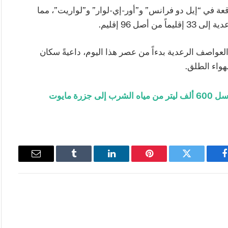
قعة في “إيل دو فرانس” و”أور-إي-لوار” و”لواريت”، مما
صل 96 إقليم.
عواصف الرعدية بدءاً من عصر هذا اليوم، داعيةً سكان
هواء الطلق.
رة مايوت
فيسبوك
تويتر
بينتيريست
لينكدإن
Tumblr
البريد
الإلكتروني