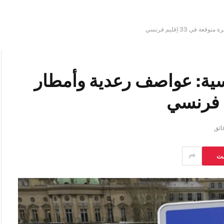
ي 33 إقليم فرنسي
نسية: عواصف رعدية وأمطار
ست