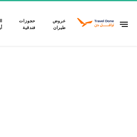
عروض
حجوزات
ال
طيران
فندقية
أو