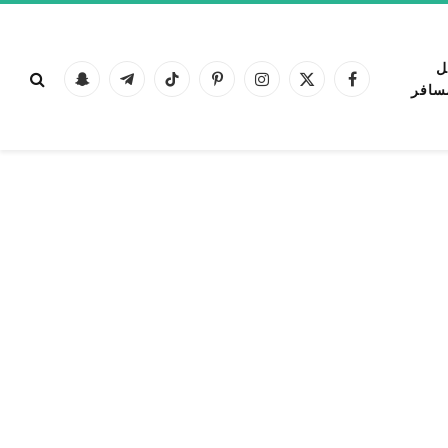
ل
فيسبوك
X
الانستغرام
بينتيريست
تيكتوك
تيلقرام
Snapchat
سافر
(Twitter)