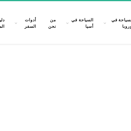
سياحة في
السياحة في
من
أدوات
دلي
روبا
أسيا
نحن
السفر
الم