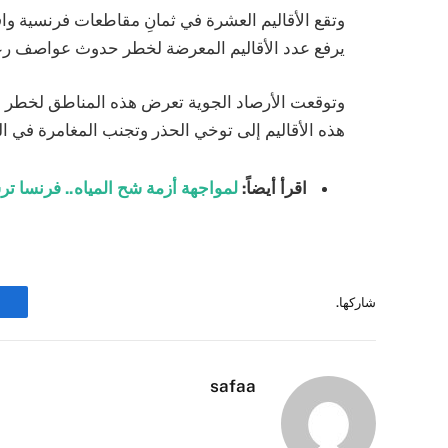
وتقع الأقاليم العشرة في ثمانِ مقاطعات فرنسية وا
يرفع عدد الأقاليم المعرضة لخطر حدوث عواصف رعدية إلى 33 إقليماً من أ
وتوقعت الأرصاد الجوية تعرض هذه المناطق لخطر ال
هذه الأقاليم إلى توخي الحذر وتجنب المغامرة في ال
اقرأ أيضاً:
لمواجهة أزمة شح المياه.. فرنسا ترسل 600 ألف ليتر من مياه الشرب إلى جز
شاركها.
safaa