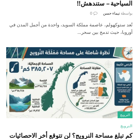
السياحية – ستندهش!!
بواسطة
تيماء حسن
0
تُعد ستوكهولم، عاصمة مملكة السويد، واحدة من أجمل المدن في
أوروبا، حيث تدمج بين سحر…
النرويج
النرويج
كم تبلغ مساحة النرويج؟ لن تتوقع أخر الاحصائيات