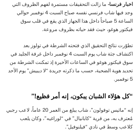
اخبار فرنسا-
ما زالت التحقيقات مستمرة لفهم الظروف التي
وجد فيها شاب فرنسي نفسه صباح السبت 4 نوفمبر حوالي
الساعة 5 صباحاً داخل هذا الجهاز الذي يقع في قلب سوق
فيكتور هوغو، حيث فقد حياته بظروف مروعة.
تطوّرت نتائج التحقيق الذي فتحته الشرطة في تولوز بعد
اكتشاف جثة شاب يوم السبت 4 نوفمبر داخل غرفة الجليد في
سوق فيكتور هوغو في الساعات الأخيرة إذ تمكنت الشرطة من
تحديد هوية الضحية، حسب ما ذكرته جريدة “لا ديبيش” يوم الأحد
5 نوفمبر.
“كل هؤلاء الشبان يبكون، إنه أمر فظيع!”
إنه “ماثيس توفولون”، شاب يبلغ من العمر 20 عاماً، لاعب رجبي
مُعترف به، من قرية “كابانيال” في “لوراغيه”، وكان يلعب
كلاعب وسط في نادي “فيلنوفيل”.