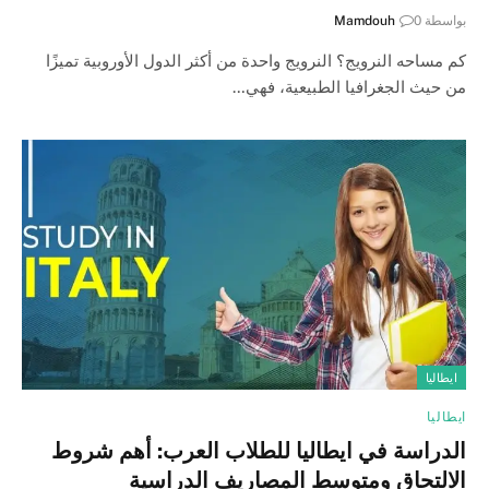
بواسطة
0
Mamdouh
كم مساحه النرويج؟ النرويج واحدة من أكثر الدول الأوروبية تميزًا
من حيث الجغرافيا الطبيعية، فهي…
ايطاليا
ايطاليا
الدراسة في ايطاليا للطلاب العرب: أهم شروط
الالتحاق ومتوسط المصاريف الدراسية