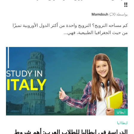
!!
بواسطة
0
Mamdouh
كم مساحه النرويج؟ النرويج واحدة من أكثر الدول الأوروبية تميزًا
من حيث الجغرافيا الطبيعية، فهي…
ايطاليا
ايطاليا
الدراسة في ايطاليا للطلاب العرب: أهم شروط