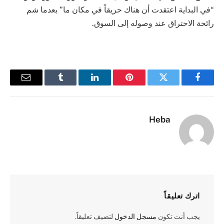
“في البداية اعتقدت أن هناك حريقاً في مكان ما” بعدما شم
رائحة الاحتراق عند وصوله إلى السوق.
فيسبوك
تويتر
بينتيريست
لينكدإن
Tumblr
البريد
الإلكترو
Heba
اترك تعليقاً
يجب أنت تكون
مسجل الدخول
لتضيف تعليقاً.